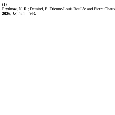
(1)
Eryılmaz, N. R.; Demirel, E. Étienne-Louis Boullée and Pierre Char
2026
,
13
, 524 – 543.